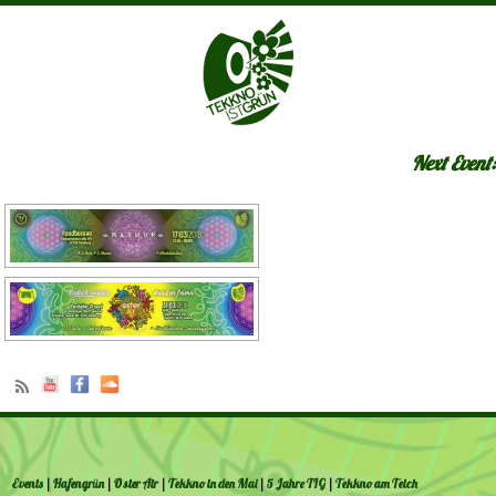
Next Event:
Events
|
Hafengrün
|
Oster Air
|
Tekkno in den Mai
|
5 Jahre TIG
|
Tekkno am Teich