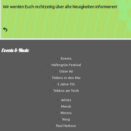
Wir werden Euch rechtzeitig über alle Neuigkeiten informieren!
Events & Music
Events
Hafengrün Festival
Oster Air
Tekkno in den Mai
5 Jahre TIG
Tekkno am Teich
Artists
Merok
Minoru
Norg
Paul Harbour