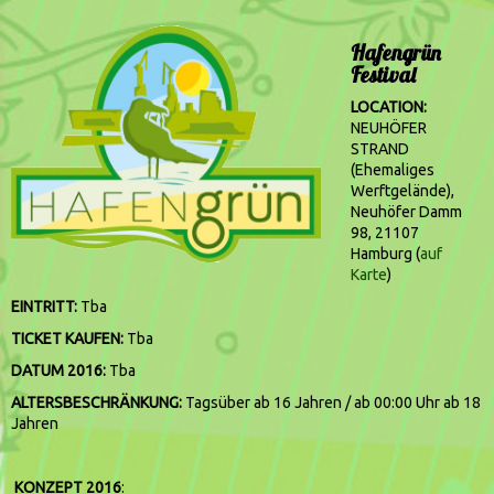
Hafengrün
Festival
LOCATION:
NEUHÖFER
STRAND
(Ehemaliges
Werftgelände),
Neuhöfer Damm
98, 21107
Hamburg (
auf
Karte
)
EINTRITT:
Tba
TICKET KAUFEN:
Tba
DATUM 2016:
Tba
ALTERSBESCHRÄNKUNG:
Tagsüber ab 16 Jahren / ab 00:00 Uhr ab 18
Jahren
KONZEPT 2016
: